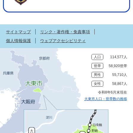
サイトマップ
リンク・著作権・免責事項
個人情報保護
ウェブアクセシビリティ
人口
114,577人
世帯
58,920世帯
男性
55,710人
女性
58,867人
令和8年6月末現在
大東市人口・世帯数の推移