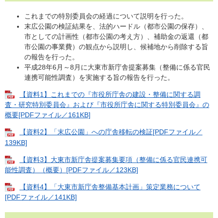
これまでの特別委員会の経過について説明を行った。
末広公園の検証結果を、法的ハードル（都市公園の保存）、
市としての計画性（都市公園の考え方）、補助金の返還（都
市公園の事業費）の観点から説明し、候補地から削除する旨
の報告を行った。
平成28年6月～8月に大東市新庁舎提案募集（整備に係る官民
連携可能性調査）を実施する旨の報告を行った。
【資料1】これまでの『市役所庁舎の建設・整備に関する調
査・研究特別委員会』および『市役所庁舎に関する特別委員会』の
概要[PDFファイル／161KB]
【資料2】「末広公園」への庁舎移転の検証[PDFファイル／
139KB]
【資料3】大東市新庁舎提案募集要項（整備に係る官民連携可
能性調査）（概要）[PDFファイル／123KB]
【資料4】「大東市新庁舎整備基本計画」策定業務について
[PDFファイル／141KB]