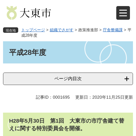
ペ
メ
ー
ニ
ジ
ュ
の
ー
先
を
トップページ
>
組織でさがす
>
政策推進部
>
庁舎整備課
>
平
現在地
頭
飛
成28年度
で
ば
本
す
し
文
平成28年度
。
て
本
文
へ
ページ内目次
記事ID：0001695
更新日：2020年11月25日更新
H28年5月30日 第1回 大東市の市庁舎建て替
えに関する特別委員会を開催。