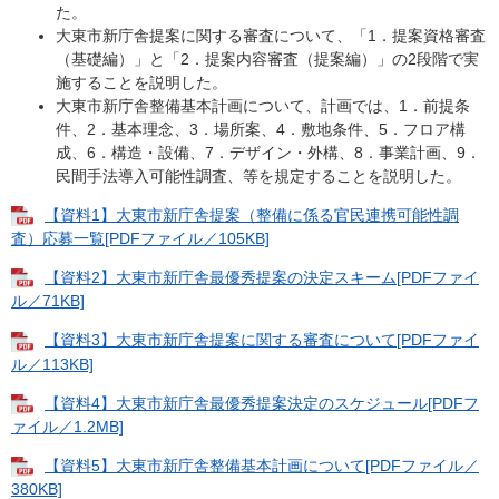
た。
大東市新庁舎提案に関する審査について、「1．提案資格審査
（基礎編）」と「2．提案内容審査（提案編）」の2段階で実
施することを説明した。
大東市新庁舎整備基本計画について、計画では、1．前提条
件、2．基本理念、3．場所案、4．敷地条件、5．フロア構
成、6．構造・設備、7．デザイン・外構、8．事業計画、9．
民間手法導入可能性調査、等を規定することを説明した。
【資料1】大東市新庁舎提案（整備に係る官民連携可能性調
査）応募一覧[PDFファイル／105KB]
【資料2】大東市新庁舎最優秀提案の決定スキーム[PDFファイ
ル／71KB]
【資料3】大東市新庁舎提案に関する審査について[PDFファイ
ル／113KB]
【資料4】大東市新庁舎最優秀提案決定のスケジュール[PDFフ
ァイル／1.2MB]
【資料5】大東市新庁舎整備基本計画について[PDFファイル／
380KB]