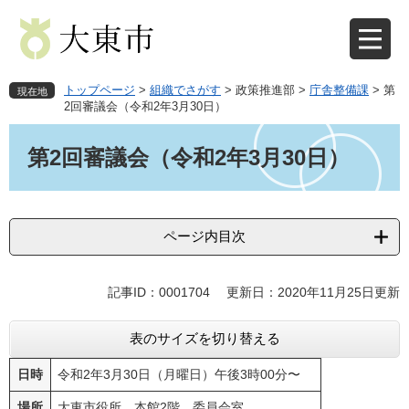
ペ
メ
ー
ニ
ジ
ュ
の
ー
先
を
トップページ
>
組織でさがす
>
政策推進部
>
庁舎整備課
>
第
現在地
頭
飛
2回審議会（令和2年3月30日）
で
ば
本
す
し
文
第2回審議会（令和2年3月30日）
。
て
本
文
へ
ページ内目次
記事ID：0001704
更新日：2020年11月25日更新
表のサイズを切り替える
日時
令和2年3月30日（月曜日）午後3時00分〜
場所
大東市役所 本館2階 委員会室