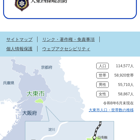
サイトマップ
リンク・著作権・免責事項
個人情報保護
ウェブアクセシビリティ
人口
114,577人
世帯
58,920世帯
男性
55,710人
女性
58,867人
令和8年6月末現在
大東市人口・世帯数の推移