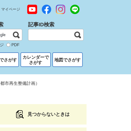
マイページ
索
記事ID検索
ジ
PDF
カレンダーで
でさがす
地図でさがす
さがす
（都市再生整備計画）
見つからないときは