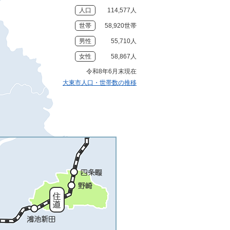
人口
114,577人
世帯
58,920世帯
男性
55,710人
女性
58,867人
令和8年6月末現在
大東市人口・世帯数の推移