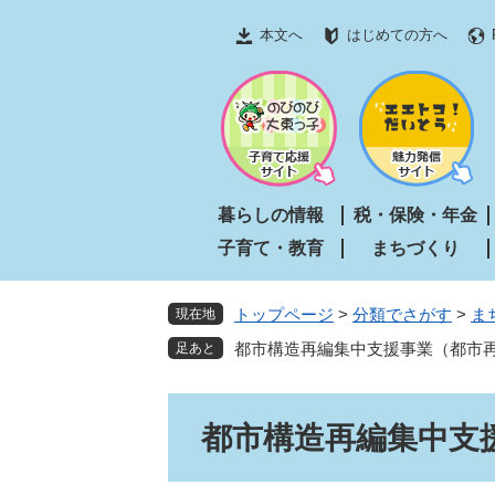
ペ
メ
本文へ
はじめての方へ
ー
ニ
ジ
ュ
の
ー
先
を
頭
飛
で
ば
す
し
暮らしの情報
税・保険・年金
。
て
子育て・教育
まちづくり
本
文
へ
トップページ
>
分類でさがす
>
ま
現在地
都市構造再編集中支援事業（都市
本
都市構造再編集中支
文