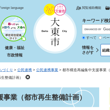
Foreign language
閲覧補助機能
キーワード検
すべて
ペー
情報を
健康・福祉
組織
さがす
市政情報
ちづくり
>
公民連携
>
公民連携事業
>
都市構造再編集中支援事業
再生整備計画）
援事業（都市再生整備計画）