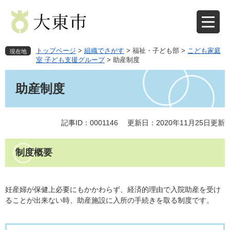
ペ
メ
ー
ニ
ジ
ュ
の
ー
先
を
トップページ
>
組織でさがす
>
福祉・子ども部
>
こども家庭
現在地
頭
飛
室 子ども支援グループ
>
助産制度
で
ば
本
す
し
文
助産制度
。
て
本
文
記事ID：0001146
更新日：2020年11月25日更新
へ
制度概要
妊産婦が保健上必要にもかかわらず、経済的理由で入院助産を受け
ることが出来ない時、助産施設に入所の手続きを取る制度です。