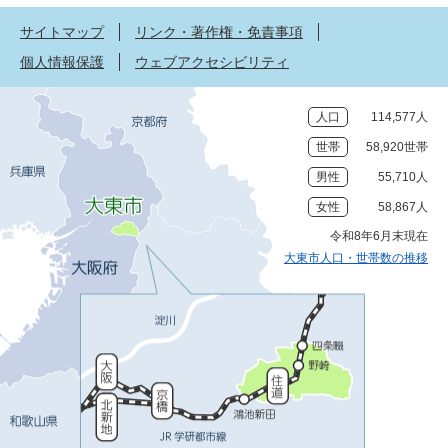
サイトマップ
リンク・著作権・免責事項
個人情報保護
ウェブアクセシビリティ
人口
114,577人
世帯
58,920世帯
男性
55,710人
女性
58,867人
令和8年6月末現在
大東市人口・世帯数の推移