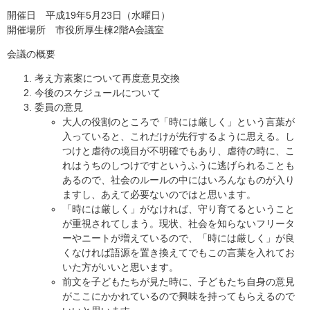
開催日 平成19年5月23日（水曜日）
開催場所 市役所厚生棟2階A会議室
会議の概要
考え方素案について再度意見交換
今後のスケジュールについて
委員の意見
大人の役割のところで「時には厳しく」という言葉が
入っていると、これだけが先行するように思える。し
つけと虐待の境目が不明確でもあり、虐待の時に、こ
れはうちのしつけですというふうに逃げられることも
あるので、社会のルールの中にはいろんなものが入り
ますし、あえて必要ないのではと思います。
「時には厳しく」がなければ、守り育てるということ
が重視されてしまう。現状、社会を知らないフリータ
ーやニートが増えているので、「時には厳しく」が良
くなければ語源を置き換えてでもこの言葉を入れてお
いた方がいいと思います。
前文を子どもたちが見た時に、子どもたち自身の意見
がここにかかれているので興味を持ってもらえるので