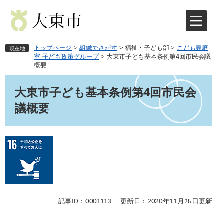
ペ
メ
ー
ニ
ジ
ュ
の
ー
先
を
トップページ
>
組織でさがす
>
福祉・子ども部
>
こども家庭
現在地
頭
飛
室 子ども政策グループ
>
大東市子ども基本条例第4回市民会議
概要
で
ば
す
し
本
。
て
文
大東市子ども基本条例第4回市民会
本
議概要
文
へ
記事ID：0001113
更新日：2020年11月25日更新