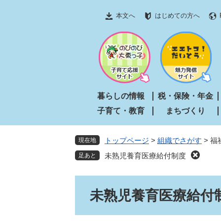
ペ
メ
本文へ
はじめての方へ
ー
ニ
ジ
ュ
の
ー
先
を
頭
飛
で
ば
す
し
暮らしの情報
税・保険・年金
。
て
子育て・教育
まちづくり
本
文
へ
トップページ
>
組織でさがす
>
福
現在地
未熟児養育医療給付制度
本
未熟児養育医療給付
文