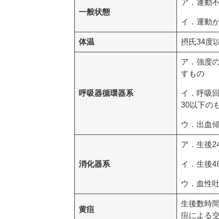
ア．運動
一般状態
イ．運動
体温
摂氏34度
ア．強度
すもの
呼吸器循環器系
イ．呼吸回
30以下の
ウ．出血
ア．生後2
消化器系
イ．生後4
ウ．血性
生後数時
黄疸
疸による