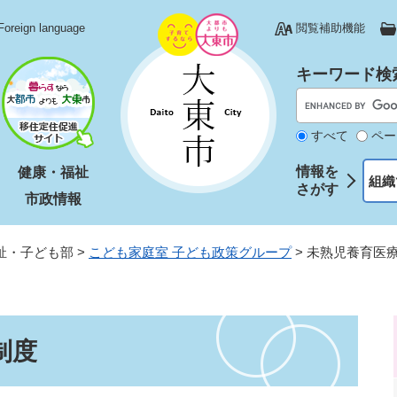
Foreign language
閲覧補助機能
キーワード検
すべて
ペー
情報を
健康・福祉
組織
さがす
市政情報
祉・子ども部
>
こども家庭室 子ども政策グループ
>
未熟児養育医
制度