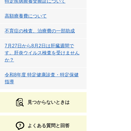
特定疾病療養受療証について
高額療養費について
不育症の検査、治療費の一部助成
7月27日から8月2日は肝臓週間で
す。肝炎ウイルス検査を受けません
か？
令和8年度 特定健康診査・特定保健
指導
見つからないときは
よくある質問と回答