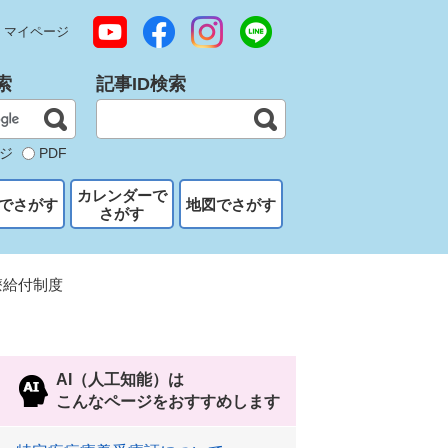
マイページ
索
記事ID検索
ジ
PDF
カレンダーで
でさがす
地図でさがす
さがす
療給付制度
AI（人工知能）は
こんなページをおすすめします