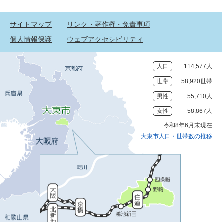
サイトマップ
リンク・著作権・免責事項
個人情報保護
ウェブアクセシビリティ
人口
114,577人
世帯
58,920世帯
男性
55,710人
女性
58,867人
令和8年6月末現在
大東市人口・世帯数の推移