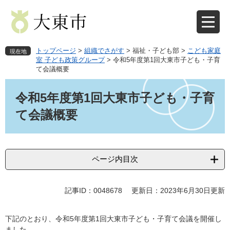
ペ
メ
ー
ニ
ジ
ュ
の
ー
先
を
トップページ
>
組織でさがす
>
福祉・子ども部
>
こども家庭
現在地
頭
飛
室 子ども政策グループ
>
令和5年度第1回大東市子ども・子育
て会議概要
で
ば
す
し
本
。
て
文
令和5年度第1回大東市子ども・子育
本
て会議概要
文
へ
ページ内目次
記事ID：0048678
更新日：2023年6月30日更新
下記のとおり、令和5年度第1回大東市子ども・子育て会議を開催し
ました。