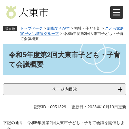
ペ
メ
ー
ニ
ジ
ュ
の
ー
先
を
トップページ
>
組織でさがす
>
福祉・子ども部
>
こども家庭
現在地
頭
飛
室 子ども政策グループ
>
令和5年度第2回大東市子ども・子育
て会議概要
で
ば
す
し
本
。
て
文
令和5年度第2回大東市子ども・子育
本
て会議概要
文
へ
ページ内目次
記事ID：0051329
更新日：2023年10月10日更新
下記の通り、令和5年度第2回大東市子ども・子育て会議を開催しま
した。