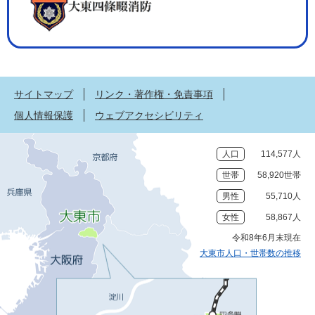
サイトマップ
リンク・著作権・免責事項
個人情報保護
ウェブアクセシビリティ
人口
114,577人
世帯
58,920世帯
男性
55,710人
女性
58,867人
令和8年6月末現在
大東市人口・世帯数の推移