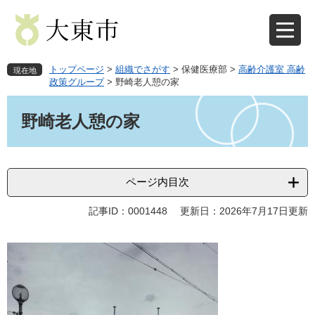
ペ
メ
ー
ニ
ジ
ュ
の
ー
先
を
トップページ
>
組織でさがす
>
保健医療部
>
高齢介護室 高齢
現在地
頭
飛
政策グループ
>
野崎老人憩の家
で
ば
本
す
し
文
野崎老人憩の家
。
て
本
文
へ
ページ内目次
記事ID：0001448
更新日：2026年7月17日更新