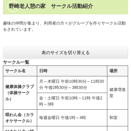
野崎老人憩の家 サークル活動紹介
趣味の仲間が集まり、利用者の方々がグループを作りサークル活動
をされています。
表のサイズを切り替える
サークル一覧
サークル名
日時
場所
月～木曜日 午前10時30分～11時30
健康体操クラブ
分 午後2時30分～3時30分
健康増進
（体操サーク
室
金・土曜日 午前10時～11時 午後2
ル）
時～3時
唄わん会（カラ
毎週金曜日 午後1時～4時
和室
オケサークル）