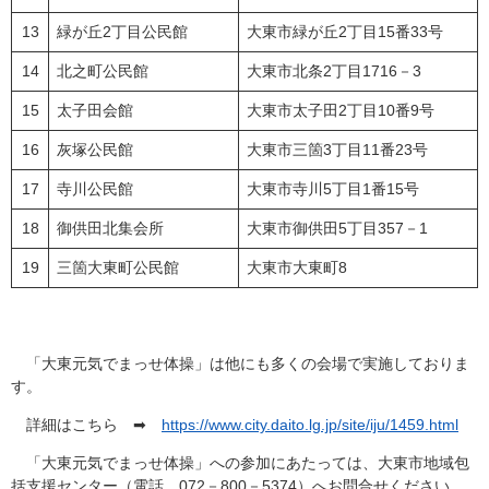
13
緑が丘2丁目公民館
大東市緑が丘2丁目15番33号
14
北之町公民館
大東市北条2丁目1716－3
15
太子田会館
大東市太子田2丁目10番9号
16
灰塚公民館
大東市三箇3丁目11番23号
17
寺川公民館
大東市寺川5丁目1番15号
18
御供田北集会所
大東市御供田5丁目357－1
19
三箇大東町公民館
大東市大東町8
「大東元気でまっせ体操」は他にも多くの会場で実施しておりま
す。
詳細はこちら ➡
https://www.city.daito.lg.jp/site/iju/1459.html
「大東元気でまっせ体操」への参加にあたっては、大東市地域包
括支援センター（電話 072－800－5374）へお問合せください。