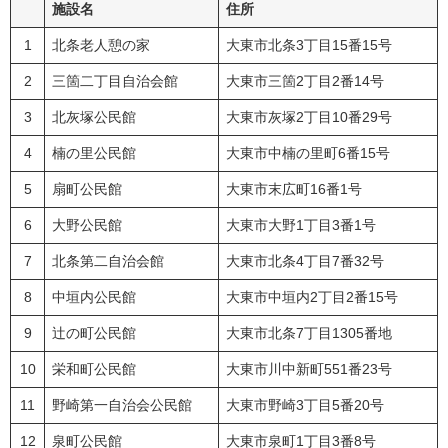
施設名
住所
1
北条老人憩の家
大東市北条3丁目15番15号
2
三箇二丁目自治会館
大東市三箇2丁目2番14号
3
北灰塚公民館
大東市灰塚2丁目10番29号
4
楠の里公民館
大東市中楠の里町6番15号
5
扇町公民館
大東市末広町16番1号
6
大野公民館
大東市大野1丁目3番1号
7
北条第二自治会館
大東市北条4丁目7番32号
8
中垣内公民館
大東市中垣内2丁目2番15号
9
辻の町公民館
大東市北条7丁目1305番地
10
栄和町公民館
大東市川中新町551番23号
11
野崎第一自治会公民館
大東市野崎3丁目5番20号
12
泉町公民館
大東市泉町1丁目3番8号