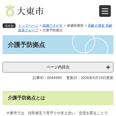
ペ
メ
ー
ニ
ジ
ュ
の
ー
先
を
トップページ
>
組織でさがす
>
保健医療部
>
高齢介護室 高齢
現在地
頭
飛
政策グループ
>
介護予防拠点
で
ば
本
す
し
文
介護予防拠点
。
て
本
文
へ
ページ内目次
記事ID：0044999
更新日：2026年5月19日更新
介護予防拠点とは
大東市では、住民相互で見守りや支え合い、交流を図ることで、