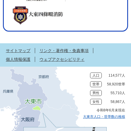
サイトマップ
リンク・著作権・免責事項
個人情報保護
ウェブアクセシビリティ
人口
114,577人
世帯
58,920世帯
男性
55,710人
女性
58,867人
令和8年6月末現在
大東市人口・世帯数の推移