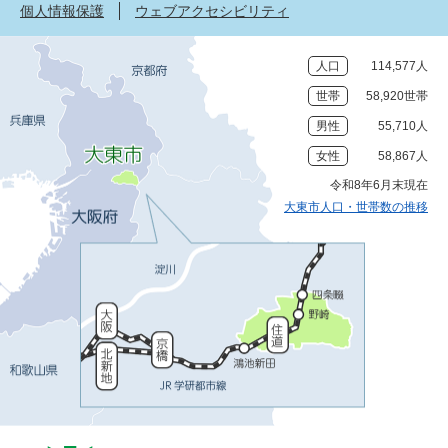
個人情報保護
ウェブアクセシビリティ
人口
114,577人
世帯
58,920世帯
男性
55,710人
女性
58,867人
令和8年6月末現在
大東市人口・世帯数の推移