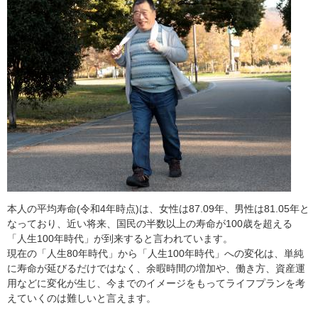
本人の平均寿命(令和4年時点)は、女性は87.09年、男性は81.05年と
なっており、近い将来、国民の半数以上の寿命が100歳を超える
「人生100年時代」が到来すると言われています。
現在の「人生80年時代」から「人生100年時代」への変化は、単純
に寿命が延びるだけではなく、余暇時間の増加や、働き方、資産運
用などに変化が生じ、今までのイメージをもってライフプランを考
えていくのは難しいと言えます。