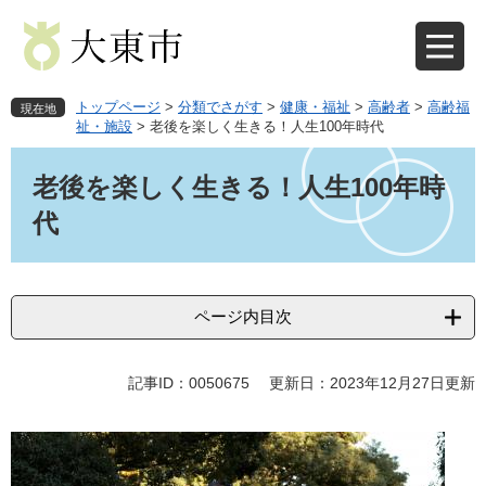
ペ
メ
ー
ニ
ジ
ュ
の
ー
先
を
トップページ
>
分類でさがす
>
健康・福祉
>
高齢者
>
高齢福
現在地
頭
飛
祉・施設
>
老後を楽しく生きる！人生100年時代
で
ば
本
す
し
文
老後を楽しく生きる！人生100年時
。
て
本
代
文
へ
ページ内目次
記事ID：0050675
更新日：2023年12月27日更新