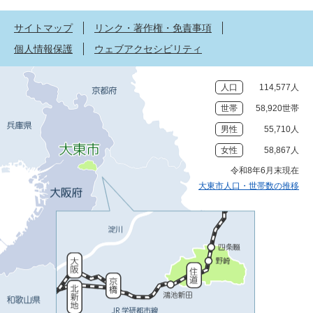
サイトマップ
リンク・著作権・免責事項
個人情報保護
ウェブアクセシビリティ
人口
114,577人
世帯
58,920世帯
男性
55,710人
女性
58,867人
令和8年6月末現在
大東市人口・世帯数の推移