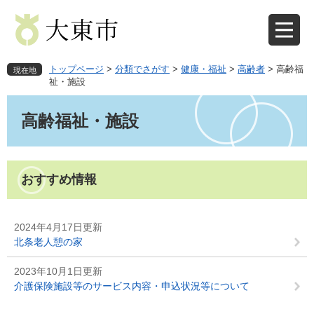
ペ
メ
ー
ニ
ジ
ュ
の
ー
先
を
トップページ
>
分類でさがす
>
健康・福祉
>
高齢者
>
高齢福
現在地
頭
飛
祉・施設
で
ば
本
す
し
文
高齢福祉・施設
。
て
本
文
へ
おすすめ情報
2024年4月17日更新
北条老人憩の家
2023年10月1日更新
介護保険施設等のサービス内容・申込状況等について