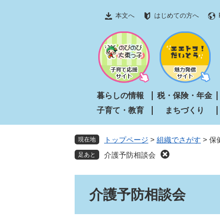
ペ
メ
本文へ
はじめての方へ
ー
ニ
ジ
ュ
の
ー
先
を
頭
飛
で
ば
す
し
暮らしの情報
税・保険・年金
。
て
子育て・教育
まちづくり
本
文
へ
トップページ
>
組織でさがす
>
保
現在地
介護予防相談会
本
介護予防相談会
文