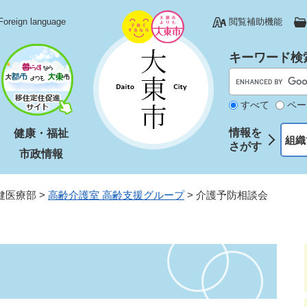
Foreign language
閲覧補助機能
キーワード検
すべて
ペー
情報を
健康・福祉
組織
さがす
市政情報
健医療部
>
高齢介護室 高齢支援グループ
>
介護予防相談会