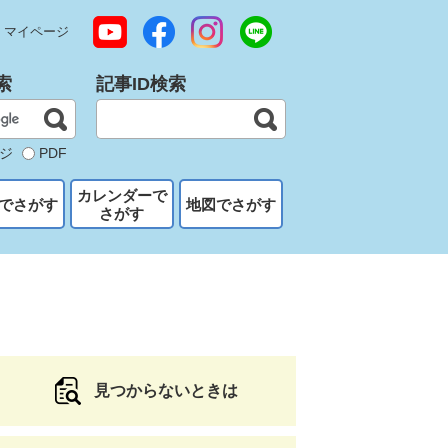
マイページ
索
記事ID検索
ジ
PDF
カレンダーで
でさがす
地図でさがす
さがす
見つからないときは