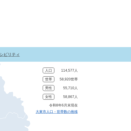
シビリティ
人口
114,577人
世帯
58,920世帯
男性
55,710人
女性
58,867人
令和8年6月末現在
大東市人口・世帯数の推移