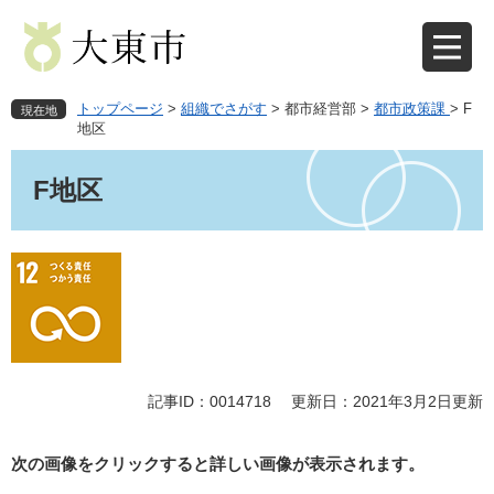
ペ
メ
ー
ニ
ジ
ュ
の
ー
先
を
トップページ
>
組織でさがす
>
都市経営部
>
都市政策課
>
F
現在地
頭
飛
地区
で
ば
本
す
し
文
F地区
。
て
本
文
へ
記事ID：0014718
更新日：2021年3月2日更新
次の画像をクリックすると詳しい画像が表示されます。