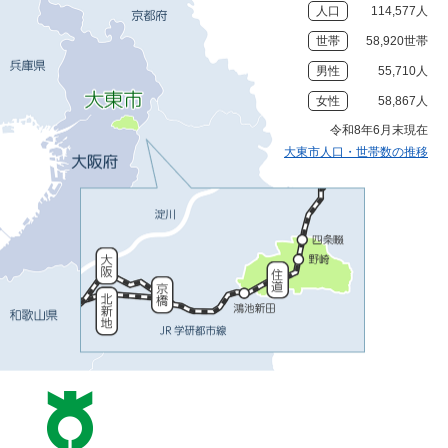
人口
114,577人
世帯
58,920世帯
男性
55,710人
女性
58,867人
令和8年6月末現在
大東市人口・世帯数の推移