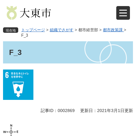
ペ
メ
ー
ニ
ジ
ュ
の
ー
先
を
トップページ
>
組織でさがす
>
都市経営部
>
都市政策課
>
現在地
頭
飛
F_3
で
ば
本
す
し
文
F_3
。
て
本
文
へ
記事ID：0002869
更新日：2021年3月1日更新