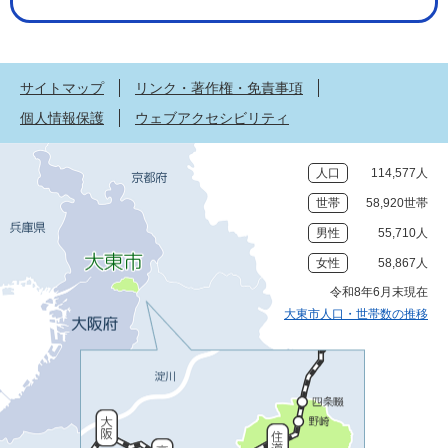
サイトマップ
リンク・著作権・免責事項
個人情報保護
ウェブアクセシビリティ
人口
114,577人
世帯
58,920世帯
男性
55,710人
女性
58,867人
令和8年6月末現在
大東市人口・世帯数の推移