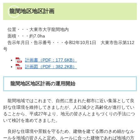
龍間地区地区計画
位置・・・大東市大字龍間地内
面積・・・約7.0ha
告示年月日・告示番号・・・令和2年10月1日 大東市告示第112
号
計画書（PDF：177.6KB）
計画図（PDF：382.2KB）
龍間地区地区計画の運用開始
龍間地域ではこれまで、自然に恵まれた都市に近い集落として良
好な住環境を維持してきましたが、人口減少と高齢化が進行してい
ることから、平成27年より、地元の皆さんとまちづくりの手法につ
いて検討を進めてきました。
良好な住環境や景観を守るため、建物を建てる際のきめ細かなル
ールを地域の皆さんと定め、ルールに合った建物であれば地域の方