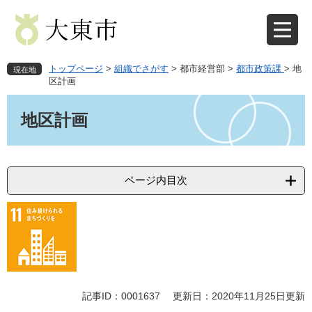
ペ
メ
ー
ニ
ジ
ュ
の
ー
先
を
トップページ
>
組織でさがす
>
都市経営部
>
都市政策課
>
地
現在地
頭
飛
区計画
で
ば
本
す
し
文
地区計画
。
て
本
文
へ
ページ内目次
記事ID：0001637
更新日：2020年11月25日更新