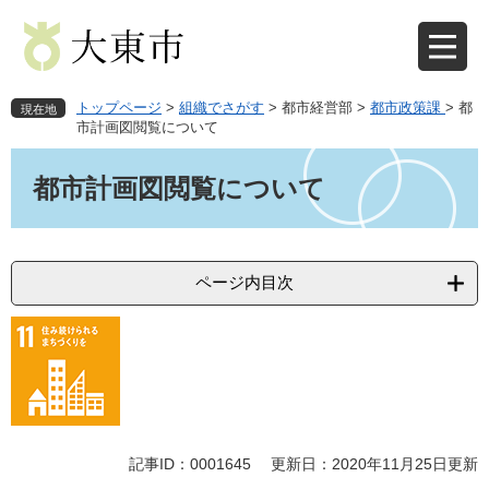
ペ
メ
ー
ニ
ジ
ュ
の
ー
先
を
トップページ
>
組織でさがす
>
都市経営部
>
都市政策課
>
都
現在地
頭
飛
市計画図閲覧について
で
ば
本
す
し
文
都市計画図閲覧について
。
て
本
文
へ
ページ内目次
記事ID：0001645
更新日：2020年11月25日更新