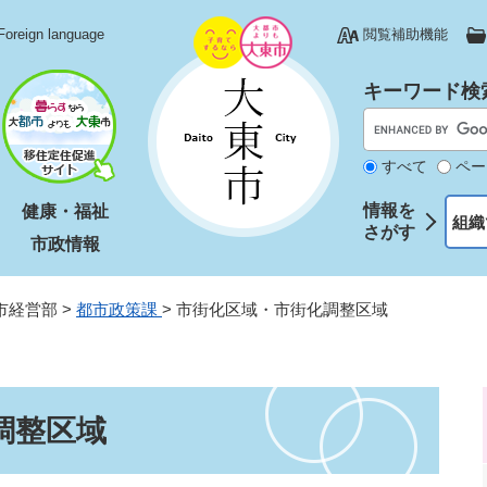
Foreign language
閲覧補助機能
キーワード検
すべて
ペー
情報を
健康・福祉
組織
さがす
市政情報
市経営部
>
都市政策課
>
市街化区域・市街化調整区域
調整区域