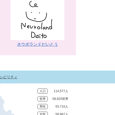
ネウボランドだいとう
シビリティ
人口
114,577人
世帯
58,920世帯
男性
55,710人
女性
58,867人