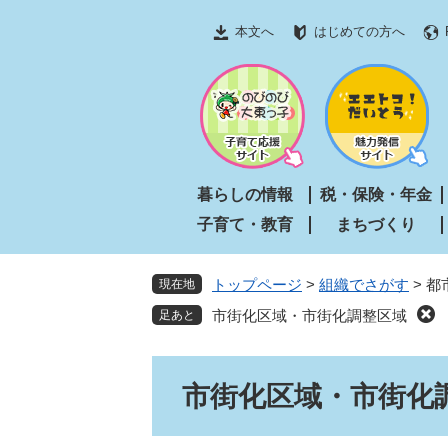
ペ
メ
本文へ
はじめての方へ
ー
ニ
ジ
ュ
の
ー
先
を
頭
飛
で
ば
す
し
暮らしの情報
税・保険・年金
。
て
子育て・教育
まちづくり
本
文
へ
トップページ
>
組織でさがす
>
都
現在地
市街化区域・市街化調整区域
本
市街化区域・市街化
文