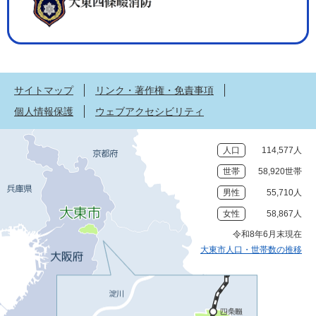
サイトマップ
リンク・著作権・免責事項
個人情報保護
ウェブアクセシビリティ
人口
114,577人
世帯
58,920世帯
男性
55,710人
女性
58,867人
令和8年6月末現在
大東市人口・世帯数の推移