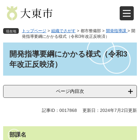
ペ
メ
ー
ニ
ジ
ュ
の
ー
先
を
トップページ
>
組織でさがす
>
都市整備部
>
開発指導課
>
開
現在地
頭
飛
発指導要綱にかかる様式（令和3年改正反映済）
で
ば
本
す
し
文
開発指導要綱にかかる様式（令和3
。
て
本
年改正反映済）
文
へ
ページ内目次
記事ID：0017868
更新日：2024年7月2日更新
部課名