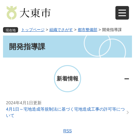
ペ
メ
ー
ニ
ジ
ュ
の
ー
先
を
トップページ
>
組織でさがす
>
都市整備部
>
開発指導課
現在地
頭
飛
本
で
ば
文
開発指導課
す
し
。
て
本
文
へ
新着情報
2024年4月1日更新
4月1日～宅地造成等規制法に基づく宅地造成工事の許可等につ
いて
RSS