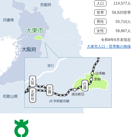
人口
114,577人
世帯
58,920世帯
男性
55,710人
女性
58,867人
令和8年6月末現在
大東市人口・世帯数の推移