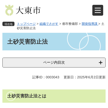
ペ
メ
ー
ニ
ジ
ュ
の
ー
先
を
トップページ
>
組織でさがす
>
都市整備部
>
開発指導課
>
土
現在地
頭
飛
砂災害防止法
で
ば
本
す
し
文
土砂災害防止法
。
て
本
文
へ
ページ内目次
記事ID：0003043
更新日：2025年6月2日更新
土砂災害防止法とは