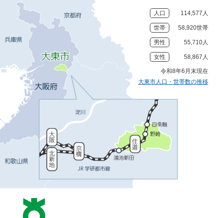
人口
114,577人
世帯
58,920世帯
男性
55,710人
女性
58,867人
令和8年6月末現在
大東市人口・世帯数の推移