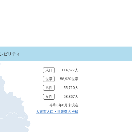
シビリティ
人口
114,577人
世帯
58,920世帯
男性
55,710人
女性
58,867人
令和8年6月末現在
大東市人口・世帯数の推移