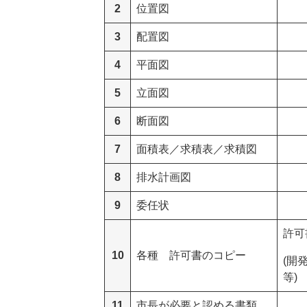
2
位置図
3
配置図
4
平面図
5
立面図
6
断面図
7
面積表／求積表／求積図
8
排水計画図
9
委任状
許可
10
各種 許可書のコピー
(開
等)
11
市長が必要と認める書類