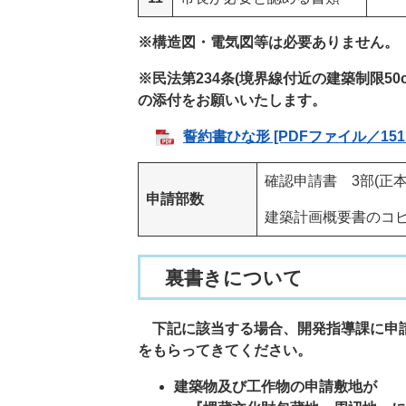
※構造図・電気図等は必要ありません。
※民法第234条(境界線付近の建築制限5
の添付をお願いいたします。
誓約書ひな形 [PDFファイル／151
確認申請書 3部(正本
申請部数
建築計画概要書のコピ
裏書きについて
下記に該当する場合、開発指導課に申請
をもらってきてください。
建築物及び工作物の申請敷地が