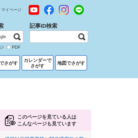
マイページ
索
記事ID検索
ジ
PDF
カレンダーで
でさがす
地図でさがす
さがす
このページを見ている人は
こんなページも見ています