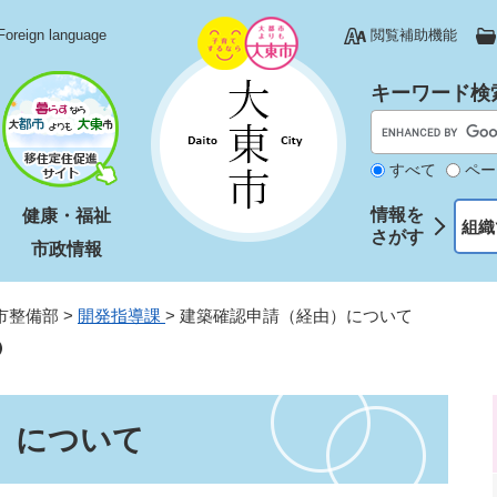
Foreign language
閲覧補助機能
キーワード検
すべて
ペー
情報を
健康・福祉
組織
さがす
市政情報
市整備部
>
開発指導課
>
建築確認申請（経由）について
）について