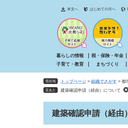
ペ
メ
本文へ
はじめての方へ
ー
ニ
ジ
ュ
の
ー
先
を
頭
飛
で
ば
す
し
暮らしの情報
税・保険・年金
。
て
子育て・教育
まちづくり
本
文
へ
トップページ
>
組織でさがす
>
都
現在地
建築確認申請（経由）について
本
建築確認申請（経由
文