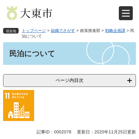
ペ
メ
ー
ニ
ジ
ュ
の
ー
先
を
トップページ
>
組織でさがす
>
政策推進部
>
戦略企画課
>
民
現在地
頭
飛
泊について
で
ば
本
す
し
文
民泊について
。
て
本
文
へ
ページ内目次
記事ID：0002078
更新日：2020年11月25日更新