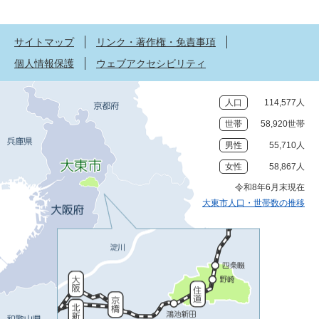
サイトマップ
リンク・著作権・免責事項
個人情報保護
ウェブアクセシビリティ
人口
114,577人
世帯
58,920世帯
男性
55,710人
女性
58,867人
令和8年6月末現在
大東市人口・世帯数の推移