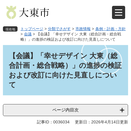
ペ
メ
ー
ニ
ジ
ュ
の
ー
先
を
トップページ
>
分類でさがす
>
市政情報
>
条例・計画・方針
現在地
頭
飛
>
会議
>
【会議】「幸せデザイン 大東（総合計画・総合戦
略）」の進捗の検証および改訂に向けた見直しについて
で
ば
す
し
本
。
て
文
【会議】「幸せデザイン 大東（総
本
合計画・総合戦略）」の進捗の検証
文
へ
および改訂に向けた見直しについ
て
ページ内目次
記事ID：0036034
更新日：2026年4月14日更新