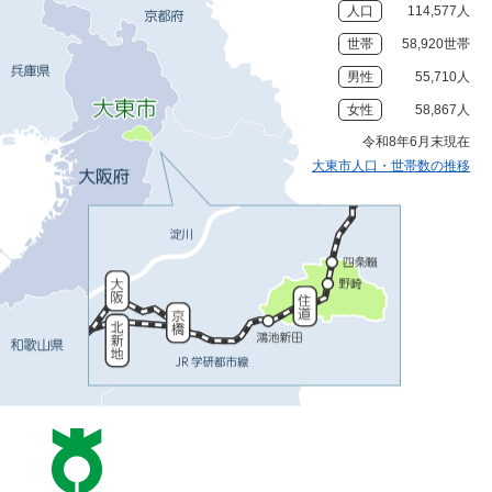
人口
114,577人
世帯
58,920世帯
男性
55,710人
女性
58,867人
令和8年6月末現在
大東市人口・世帯数の推移