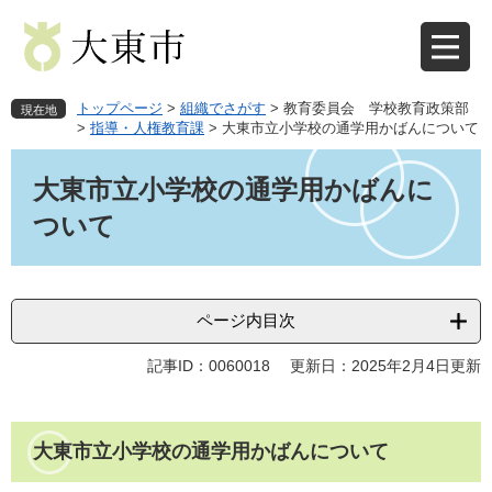
ペ
メ
ー
ニ
ジ
ュ
の
ー
先
を
トップページ
>
組織でさがす
>
教育委員会 学校教育政策部
現在地
頭
飛
>
指導・人権教育課
>
大東市立小学校の通学用かばんについて
で
ば
本
す
し
文
大東市立小学校の通学用かばんに
。
て
本
ついて
文
へ
ページ内目次
記事ID：0060018
更新日：2025年2月4日更新
大東市立小学校の通学用かばんについて