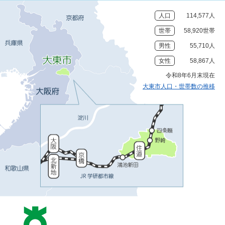
人口
114,577人
世帯
58,920世帯
男性
55,710人
女性
58,867人
令和8年6月末現在
大東市人口・世帯数の推移