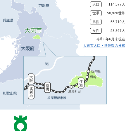
人口
114,577人
世帯
58,920世帯
男性
55,710人
女性
58,867人
令和8年6月末現在
大東市人口・世帯数の推移