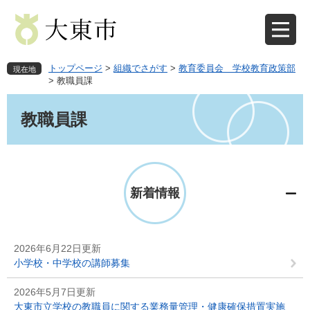
ペ
メ
ー
ニ
ジ
ュ
の
ー
先
を
トップページ
>
組織でさがす
>
教育委員会 学校教育政策部
現在地
頭
飛
>
教職員課
で
ば
本
す
し
文
教職員課
。
て
本
文
へ
新着情報
2026年6月22日更新
小学校・中学校の講師募集
2026年5月7日更新
大東市立学校の教職員に関する業務量管理・健康確保措置実施