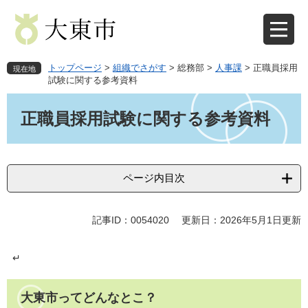
ペ
メ
ー
ニ
ジ
ュ
の
ー
先
を
トップページ
>
組織でさがす
>
総務部
>
人事課
>
正職員採用
現在地
頭
飛
試験に関する参考資料
で
ば
本
す
し
文
正職員採用試験に関する参考資料
。
て
本
文
へ
ページ内目次
記事ID：0054020
更新日：2026年5月1日更新
↵
大東市ってどんなとこ？