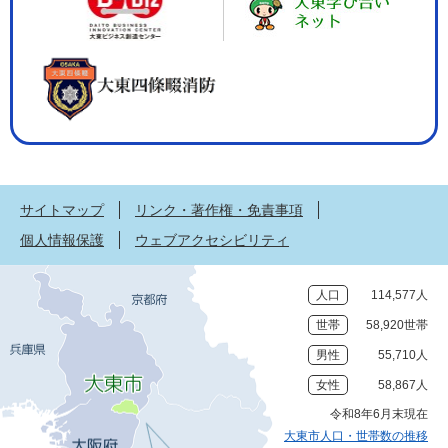
サイトマップ
リンク・著作権・免責事項
個人情報保護
ウェブアクセシビリティ
人口
114,577人
世帯
58,920世帯
男性
55,710人
女性
58,867人
令和8年6月末現在
大東市人口・世帯数の推移