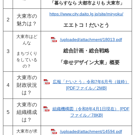
「暮らすなら 大都市よりも 大東市」
https://www.city.daito.lg.jp/site/miryoku/
大東市の
2
魅力は？
エエトコ！だいとう
大東市はど
/uploaded/attachment/18013.pdf
んな
総合計画・総合戦略
3
まちづくり
をしている
「幸せデザイン大東」概要
の？
大東市の
広報「だいとう」令和7年6月号（抜粋）
4
財政状況
[PDFファイル／2MB]
は？
大東市の
組織機構図（令和8年4月1日現在） [PDF
5
組織構成
ファイル／78KB]
は？
大東市が求
/uploaded/attachment/14594.pdf