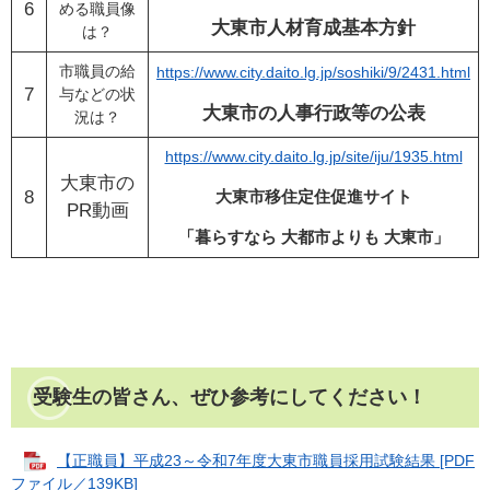
6
める職員像
大東市人材育成基本方針
は？
市職員の給
https://www.city.daito.lg.jp/soshiki/9/2431.html
7
与などの状
大東市の人事行政等の公表
況は？
https://www.city.daito.lg.jp/site/iju/1935.html
大東市の
8
大東市移住定住促進サイト
PR動画
「暮らすなら 大都市よりも 大東市」
受験生の皆さん、ぜひ参考にしてください！
【正職員】平成23～令和7年度大東市職員採用試験結果 [PDF
ファイル／139KB]