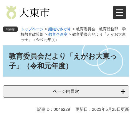
ペ
メ
ー
ニ
ジ
ュ
の
ー
先
を
トップページ
>
組織でさがす
>
教育委員会 教育総務部 学
現在地
頭
飛
校教育政策部
>
教育企画室
>
教育委員会だより「えがお大東
っ子」（令和元年度）
で
ば
す
し
本
。
て
文
教育委員会だより「えがお大東っ
本
子」（令和元年度）
文
へ
ページ内目次
記事ID：0046229
更新日：2023年5月25日更新