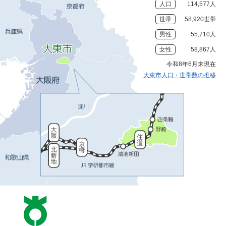
人口
114,577人
世帯
58,920世帯
男性
55,710人
女性
58,867人
令和8年6月末現在
大東市人口・世帯数の推移