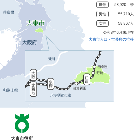
世帯
58,920世帯
男性
55,710人
女性
58,867人
令和8年6月末現在
大東市人口・世帯数の推移
大東市役所