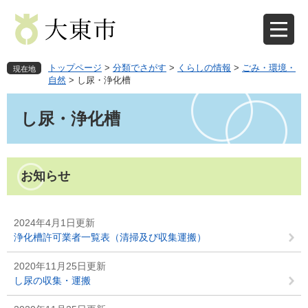
ペ
メ
ー
ニ
ジ
ュ
の
ー
先
を
トップページ
>
分類でさがす
>
くらしの情報
>
ごみ・環境・
現在地
頭
飛
自然
>
し尿・浄化槽
で
ば
本
す
し
文
し尿・浄化槽
。
て
本
文
へ
お知らせ
2024年4月1日更新
浄化槽許可業者一覧表（清掃及び収集運搬）
2020年11月25日更新
し尿の収集・運搬