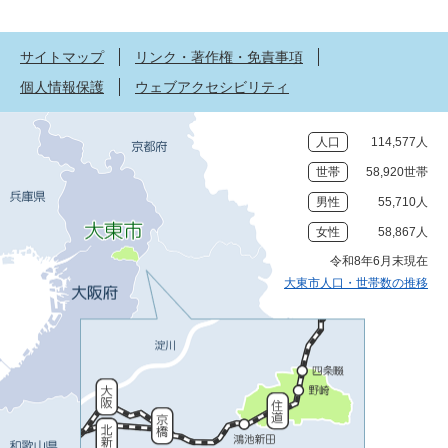
サイトマップ
リンク・著作権・免責事項
個人情報保護
ウェブアクセシビリティ
人口
114,577人
世帯
58,920世帯
男性
55,710人
女性
58,867人
令和8年6月末現在
大東市人口・世帯数の推移