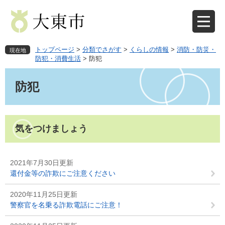
ペ
メ
ー
ニ
ジ
ュ
の
ー
先
を
トップページ
>
分類でさがす
>
くらしの情報
>
消防・防災・
現在地
頭
飛
防犯・消費生活
>
防犯
で
ば
本
す
し
文
防犯
。
て
本
文
へ
気をつけましょう
2021年7月30日更新
還付金等の詐欺にご注意ください
2020年11月25日更新
警察官を名乗る詐欺電話にご注意！