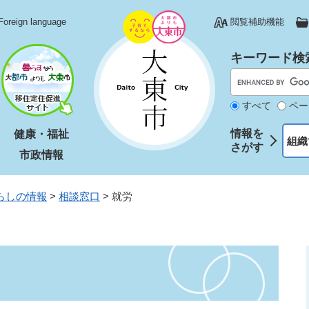
Foreign language
閲覧補助機能
キーワード検
すべて
ペー
情報を
健康・福祉
組織
さがす
市政情報
らしの情報
>
相談窓口
>
就労