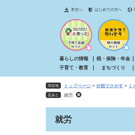
ペ
メ
本文へ
はじめての方へ
ー
ニ
ジ
ュ
の
ー
先
を
頭
飛
で
ば
す
し
暮らしの情報
税・保険・年金
。
て
子育て・教育
まちづくり
本
文
へ
トップページ
>
分類でさがす
>
く
現在地
就労
本
就労
文