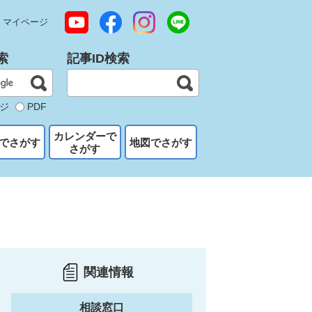
マイページ
索
記事ID検索
ジ
PDF
カレンダーで
でさがす
地図でさがす
さがす
関連情報
相談窓口