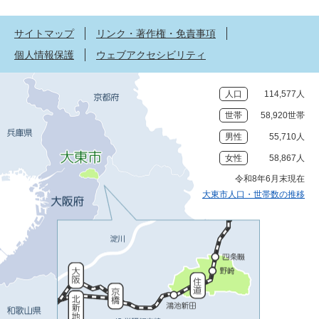
サイトマップ
リンク・著作権・免責事項
個人情報保護
ウェブアクセシビリティ
人口
114,577人
世帯
58,920世帯
男性
55,710人
女性
58,867人
令和8年6月末現在
大東市人口・世帯数の推移