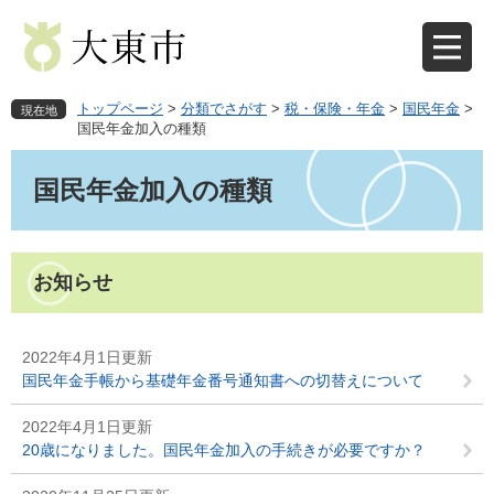
ペ
メ
ー
ニ
ジ
ュ
の
ー
先
を
トップページ
>
分類でさがす
>
税・保険・年金
>
国民年金
>
現在地
頭
飛
国民年金加入の種類
で
ば
本
す
し
文
国民年金加入の種類
。
て
本
文
へ
お知らせ
2022年4月1日更新
国民年金手帳から基礎年金番号通知書への切替えについて
2022年4月1日更新
20歳になりました。国民年金加入の手続きが必要ですか？