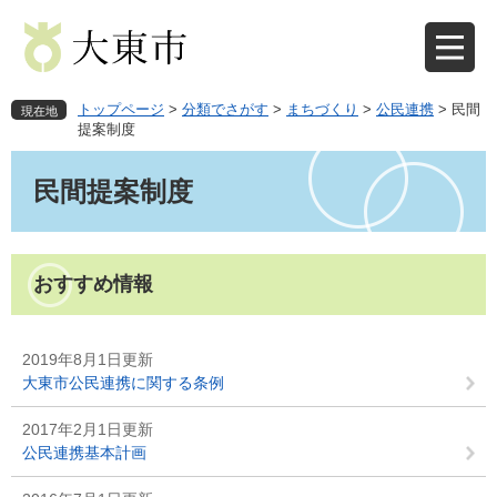
ペ
メ
ー
ニ
ジ
ュ
の
ー
先
を
トップページ
>
分類でさがす
>
まちづくり
>
公民連携
>
民間
現在地
頭
飛
提案制度
で
ば
本
す
し
文
民間提案制度
。
て
本
文
へ
おすすめ情報
2019年8月1日更新
大東市公民連携に関する条例
2017年2月1日更新
公民連携基本計画