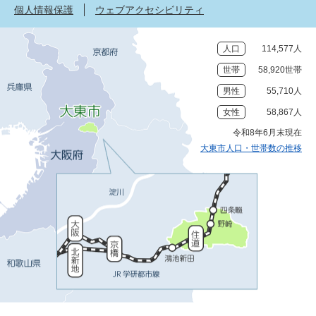
個人情報保護
ウェブアクセシビリティ
人口
114,577人
世帯
58,920世帯
男性
55,710人
女性
58,867人
令和8年6月末現在
大東市人口・世帯数の推移