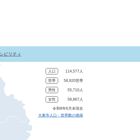
シビリティ
人口
114,577人
世帯
58,920世帯
男性
55,710人
女性
58,867人
令和8年6月末現在
大東市人口・世帯数の推移