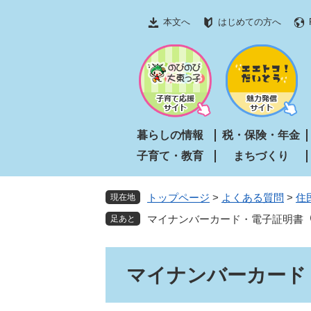
ペ
メ
本文へ
はじめての方へ
ー
ニ
ジ
ュ
の
ー
先
を
頭
飛
で
ば
す
し
暮らしの情報
税・保険・年金
。
て
子育て・教育
まちづくり
本
文
へ
トップページ
>
よくある質問
>
住
現在地
マイナンバーカード・電子証明書
本
マイナンバーカード
文