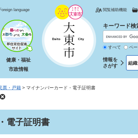
Foreign language
閲覧補助機能
キーワード検
すべて
ペー
情報を
健康・福祉
組織
さがす
市政情報
民票・戸籍
>
マイナンバーカード・電子証明書
・電子証明書