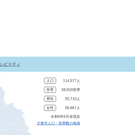
シビリティ
人口
114,577人
世帯
58,920世帯
男性
55,710人
女性
58,867人
令和8年6月末現在
大東市人口・世帯数の推移