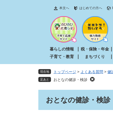
ペ
メ
本文へ
はじめての方へ
ー
ニ
ジ
ュ
の
ー
先
を
頭
飛
で
ば
す
し
暮らしの情報
税・保険・年金
。
て
子育て・教育
まちづくり
本
文
へ
トップページ
>
よくある質問
>
健
現在地
おとなの健診・検診
本
おとなの健診・検診
文