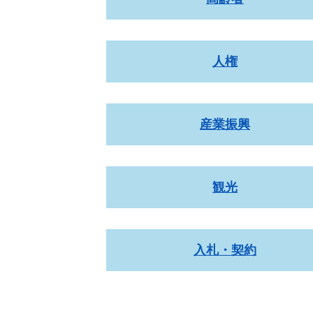
人権
産業振興
観光
入札・契約