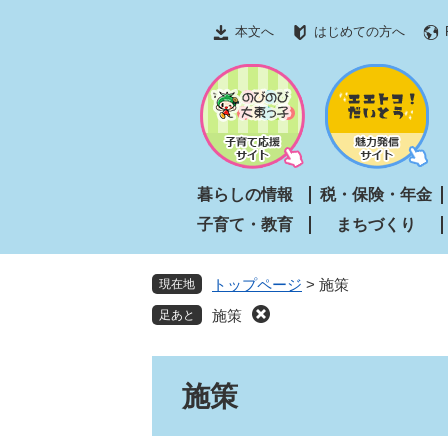
ペ
メ
本文へ
はじめての方へ
ー
ニ
ジ
ュ
の
ー
先
を
頭
飛
で
ば
す
し
暮らしの情報
税・保険・年金
。
て
子育て・教育
まちづくり
本
文
へ
トップページ
>
施策
現在地
施策
本
施策
文