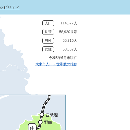
シビリティ
人口
114,577人
世帯
58,920世帯
男性
55,710人
女性
58,867人
令和8年6月末現在
大東市人口・世帯数の推移