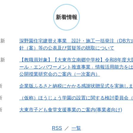
新着情報
更新
深野園住宅建替え事業 設計・施工一括発注（DB方
針（案）等の公表及び質疑等の聴取について
更新
【教職員対象】【大東市立南郷中学校】令和8年度大
ール・エンパワーメント推進事業」情報活用能力を
公開授業研究会のご案内（一次案内）
新
企業版ふるさと納税にかかる感謝状贈呈式を実施し
新
（仮称）ほうじょう学園の設置に関する検討委員会（
新
大東市子ども食堂支援事業のご案内(事業者向け)
RSS
一覧