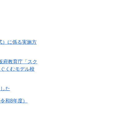
式）に係る実施方
阪府教育庁「スク
はぐくむモデル校
ました
令和8年度）