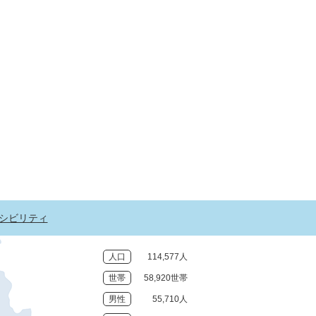
シビリティ
人口
114,577人
世帯
58,920世帯
男性
55,710人