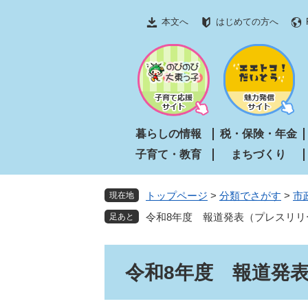
ペ
メ
本文へ
はじめての方へ
ー
ニ
ジ
ュ
の
ー
先
を
頭
飛
で
ば
す
し
暮らしの情報
税・保険・年金
。
て
子育て・教育
まちづくり
本
文
へ
トップページ
>
分類でさがす
>
市
現在地
令和8年度 報道発表（プレスリリ
本
令和8年度 報道発
文