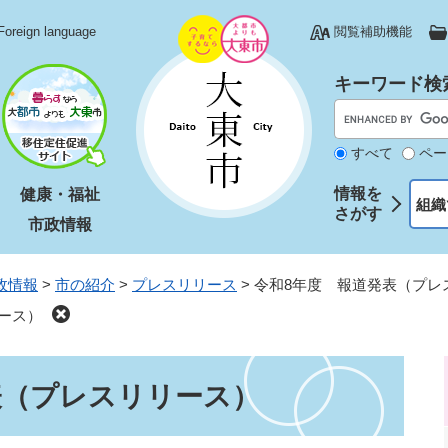
Foreign language
閲覧補助機能
キーワード検
すべて
ペー
情報を
健康・福祉
組織
さがす
市政情報
政情報
>
市の紹介
>
プレスリリース
>
令和8年度 報道発表（プレ
ース）
表（プレスリリース）