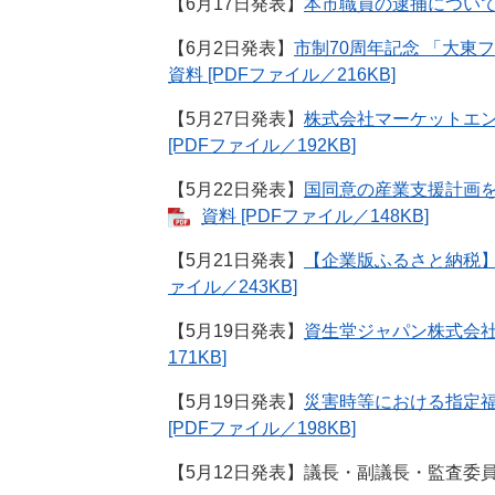
【6月17日発表】
本市職員の逮捕につい
【6月2日発表】
市制70周年記念 「大
資料 [PDFファイル／216KB]
【5月27日発表】
株式会社マーケットエ
[PDFファイル／192KB]
【5月22日発表】
国同意の産業支援計画
資料 [PDFファイル／148KB]
【5月21日発表】
【企業版ふるさと納税】
ァイル／243KB]
【5月19日発表】
資生堂ジャパン株式会
171KB]
【5月19日発表】
災害時等における指定
[PDFファイル／198KB]
【5月12日発表】議長・副議長・監査