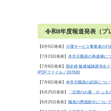
令和8年度報道発表（プ
【8月5日発表】
介護サービス事業者の行
【7月23日発表】
本市元職員の再逮捕に
【7月9日発表】
国史跡 飯盛城跡講演会ク
[PDFファイル／207KB]
【7月8日発表】
本市元職員の起訴につい
【6月25日発表】
「古墳のお墓」が ふる
【6月25日発表】
職員の懲戒処分につい