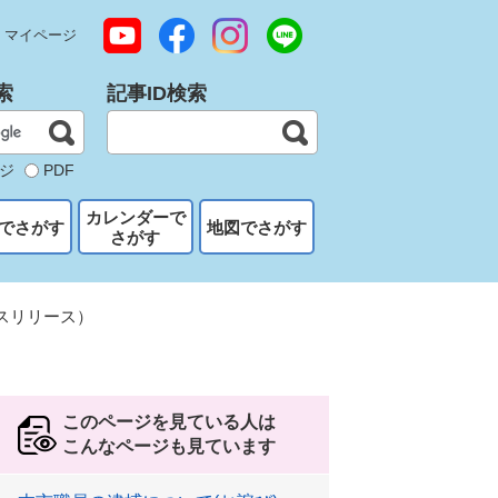
マイページ
索
記事ID検索
ジ
PDF
カレンダーで
でさがす
地図でさがす
さがす
スリリース）
このページを見ている人は
こんなページも見ています