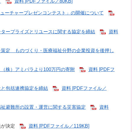
て
資料 [PDFファイル／80KB]
東フューチャープレゼンコンテスト」の開催について
ンタープライズとリユースに関する協定を締結
資料
を策定 ものづくり・医療福祉分野の企業投資を後押し
（株）アミパラより100万円の寄附
資料 [PDFフ
社と包括連携協定を締結
資料 [PDFファイル／
福祉避難所の設置・運営に関する災害協定
資料
委員が決定
資料 [PDFファイル／119KB]