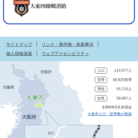
サイトマップ
リンク・著作権・免責事項
個人情報保護
ウェブアクセシビリティ
人口
114,577人
世帯
58,920世帯
男性
55,710人
女性
58,867人
令和8年6月末現在
大東市人口・世帯数の推移