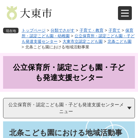
ペ
メ
ー
ニ
ジ
ュ
の
ー
先
を
トップページ
>
分類でさがす
>
子育て・教育
>
子育て
>
保育
現在地
頭
飛
所・認定こども園・幼稚園
>
公立保育所・認定こども園・子ど
も発達支援センター
>
大東市立認定こども園
>
北条こども園
で
ば
>
北条こども園における地域活動事業
す
し
。
て
本
公立保育所・認定こども園・子ど
文
へ
も発達支援センター
公立保育所・認定こども園・子ども発達支援センターメ
ニュー
本
文
北条こども園における地域活動事