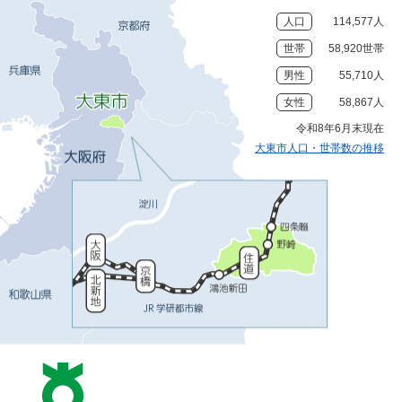
人口
114,577人
世帯
58,920世帯
男性
55,710人
女性
58,867人
令和8年6月末現在
大東市人口・世帯数の推移