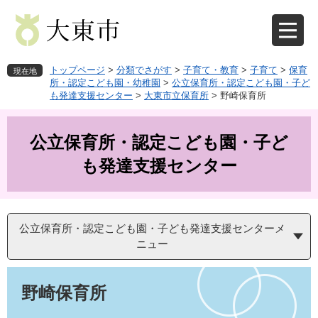
ペ
メ
ー
ニ
ジ
ュ
の
ー
先
を
トップページ
>
分類でさがす
>
子育て・教育
>
子育て
>
保育
現在地
頭
飛
所・認定こども園・幼稚園
>
公立保育所・認定こども園・子ど
も発達支援センター
>
大東市立保育所
>
野崎保育所
で
ば
す
し
。
て
公立保育所・認定こども園・子ど
本
文
も発達支援センター
へ
公立保育所・認定こども園・子ども発達支援センターメ
ニュー
本
文
野崎保育所