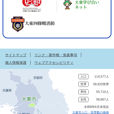
サイトマップ
リンク・著作権・免責事項
個人情報保護
ウェブアクセシビリティ
人口
114,577人
世帯
58,920世帯
男性
55,710人
女性
58,867人
令和8年6月末現在
大東市人口・世帯数の推移