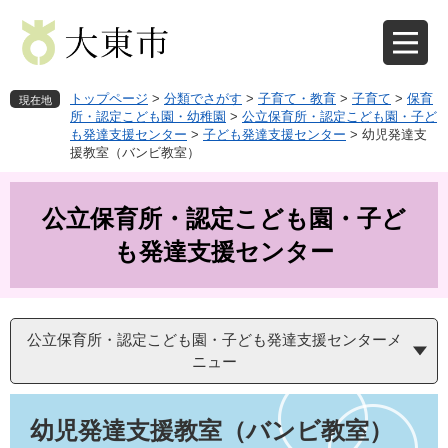
ペ
メ
ー
ニ
ジ
ュ
の
ー
先
を
トップページ
>
分類でさがす
>
子育て・教育
>
子育て
>
保育
現在地
頭
飛
所・認定こども園・幼稚園
>
公立保育所・認定こども園・子ど
も発達支援センター
>
子ども発達支援センター
>
幼児発達支
で
ば
援教室（バンビ教室）
す
し
。
て
本
公立保育所・認定こども園・子ど
文
へ
も発達支援センター
公立保育所・認定こども園・子ども発達支援センターメ
ニュー
本
文
幼児発達支援教室（バンビ教室）