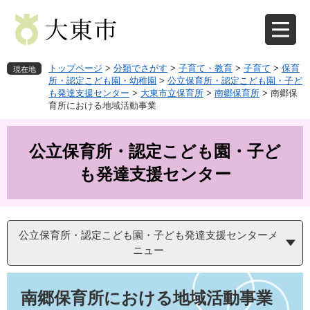
ペ
メ
ー
ニ
ジ
ュ
の
ー
先
を
トップページ
>
分類でさがす
>
子育て・教育
>
子育て
>
保育
現在地
頭
飛
所・認定こども園・幼稚園
>
公立保育所・認定こども園・子ど
も発達支援センター
>
大東市立保育所
>
南郷保育所
>
南郷保
で
ば
育所における地域活動事業
す
し
。
て
本
公立保育所・認定こども園・子ど
文
へ
も発達支援センター
公立保育所・認定こども園・子ども発達支援センターメ
ニュー
本
文
南郷保育所における地域活動事業