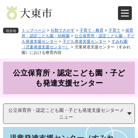
ペ
メ
ー
ニ
ジ
ュ
の
ー
先
を
トップページ
>
分類でさがす
>
子育て・教育
>
子育て
>
保育
現在地
頭
飛
所・認定こども園・幼稚園
>
公立保育所・認定こども園・子ど
も発達支援センター
>
子ども発達支援センター
>
すみれ園
で
ば
（児童発達支援センター）
>
児童発達支援センター（すみれ
す
し
園）における療育内容
。
て
本
文
公立保育所・認定こども園・子ど
へ
も発達支援センター
公立保育所・認定こども園・子ども発達支援センターメ
ニュー
本
文