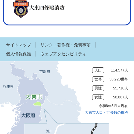
サイトマップ
リンク・著作権・免責事項
個人情報保護
ウェブアクセシビリティ
人口
114,577人
世帯
58,920世帯
男性
55,710人
女性
58,867人
令和8年6月末現在
大東市人口・世帯数の推移