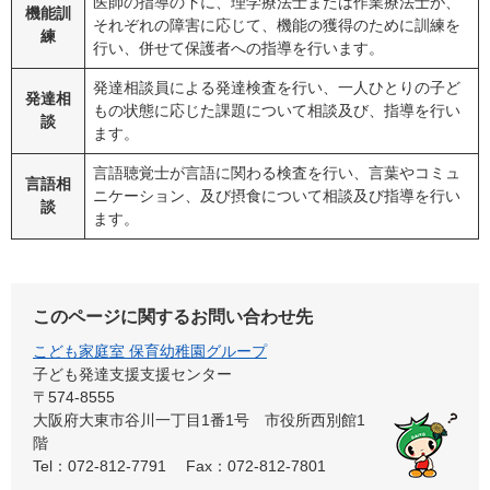
医師の指導の下に、理学療法士または作業療法士が、
機能訓
それぞれの障害に応じて、機能の獲得のために訓練を
練
行い、併せて保護者への指導を行います。
発達相談員による発達検査を行い、一人ひとりの子ど
発達相
もの状態に応じた課題について相談及び、指導を行い
談
ます。
言語聴覚士が言語に関わる検査を行い、言葉やコミュ
言語相
ニケーション、及び摂食について相談及び指導を行い
談
ます。
このページに関するお問い合わせ先
こども家庭室 保育幼稚園グループ
子ども発達支援支援センター
〒574-8555
大阪府大東市谷川一丁目1番1号 市役所西別館1
階
Tel：072-812-7791
Fax：072-812-7801