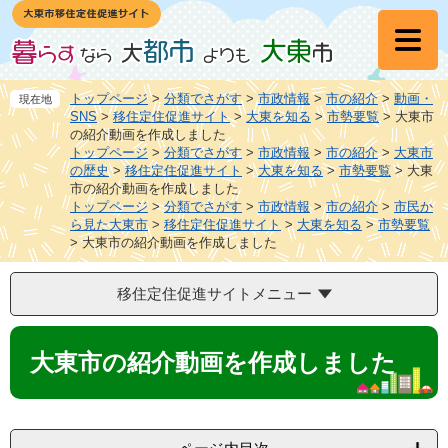
ペ
メ
ー
ニ
ジ
ュ
の
ー
先
を
トップページ
>
分類でさがす
>
市政情報
>
市の紹介
>
動画・
現在地
頭
飛
SNS
>
移住定住促進サイト
>
大東を知る
>
市勢要覧
>
大東市
の紹介動画を作成しました
で
ば
トップページ
>
分類でさがす
>
市政情報
>
市の紹介
>
大東市
す
し
の歴史
>
移住定住促進サイト
>
大東を知る
>
市勢要覧
>
大東
。
て
市の紹介動画を作成しました
本
トップページ
>
分類でさがす
>
市政情報
>
市の紹介
>
市民か
文
ら見た大東市
>
移住定住促進サイト
>
大東を知る
>
市勢要覧
へ
>
大東市の紹介動画を作成しました
移住定住促進サイトメニュー
本
文
大東市の紹介動画を作成しました