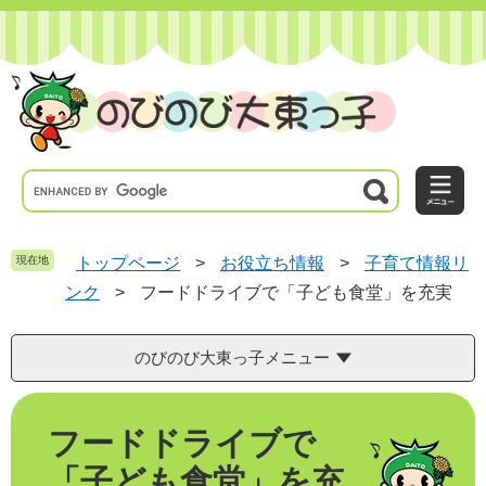
ペ
メ
ー
ニ
ジ
ュ
の
ー
先
を
頭
飛
で
ば
す
し
。
て
本
文
へ
現在地
トップページ
>
お役立ち情報
>
子育て情報リ
ンク
>
フードドライブで「子ども食堂」を充実
のびのび大東っ子メニュー
本
フードドライブで
文
「子ども食堂」を充