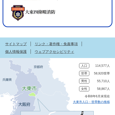
サイトマップ
リンク・著作権・免責事項
個人情報保護
ウェブアクセシビリティ
人口
114,577人
世帯
58,920世帯
男性
55,710人
女性
58,867人
令和8年6月末現在
大東市人口・世帯数の推移