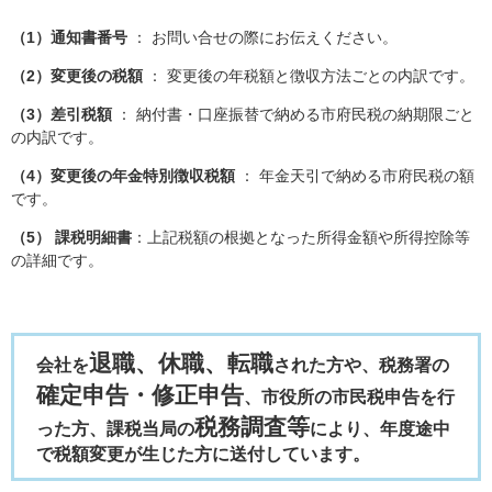
（1）通知書番号
： お問い合せの際にお伝えください。
（2）変更後の税額
： 変更後の年税額と徴収方法ごとの内訳です。
（3）差引税額
：
納付書・口座振替で納める市府民税の納期限ごと
の内訳です。
（4）変更後の年金特別徴収税額
： 年金天引で納める市府民税の額
です。​
（5） 課税明細書
：上記税額の根拠となった所得金額や所得控除等
の詳細です。
退職、休職、転職
会社を
された方や、税務署の
確定申告・修正申告
、市役所の市民税申告を行
税務調査等
った方、課税当局の
により、年度途中
で税額変更が生じた方に送付しています。