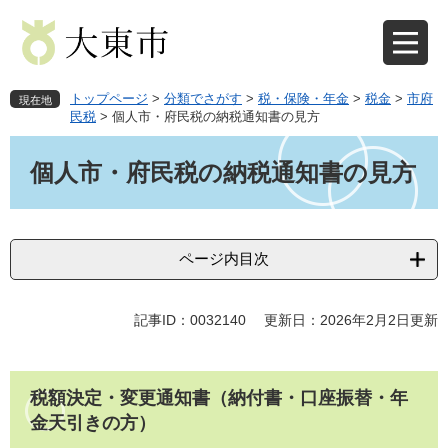
ペ
メ
ー
ニ
ジ
ュ
の
ー
先
を
トップページ
>
分類でさがす
>
税・保険・年金
>
税金
>
市府
現在地
頭
飛
民税
>
個人市・府民税の納税通知書の見方
で
ば
本
す
し
文
個人市・府民税の納税通知書の見方
。
て
本
文
へ
ページ内目次
記事ID：0032140
更新日：2026年2月2日更新
税額決定・変更通知書（納付書・口座振替・年
金天引きの方）