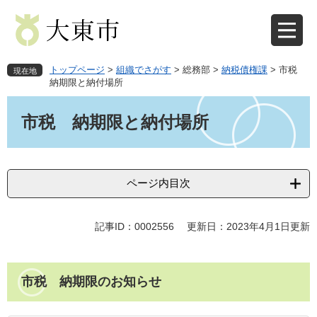
ペ
メ
ー
ニ
ジ
ュ
の
ー
先
を
トップページ
>
組織でさがす
>
総務部
>
納税債権課
>
市税
現在地
頭
飛
納期限と納付場所
で
ば
本
す
し
文
市税 納期限と納付場所
。
て
本
文
へ
ページ内目次
記事ID：0002556
更新日：2023年4月1日更新
市税 納期限のお知らせ