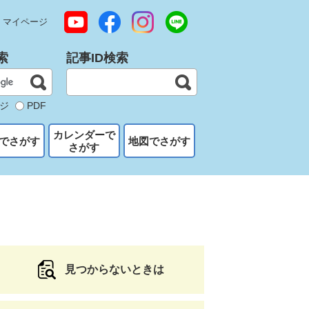
マイページ
索
記事ID検索
ジ
PDF
カレンダーで
でさがす
地図でさがす
さがす
見つからないときは