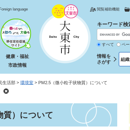
Foreign language
閲覧補助機能
キーワード検
すべて
ペー
情報を
健康・福祉
組織
さがす
市政情報
民生活部
>
環境室
>
PM2.5（微小粒子状物質）について
て
状物質）について