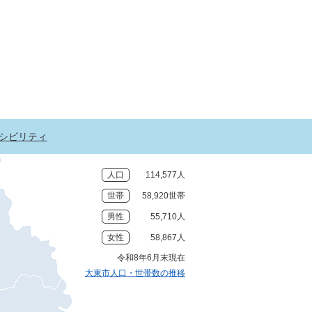
シビリティ
人口
114,577人
世帯
58,920世帯
男性
55,710人
女性
58,867人
令和8年6月末現在
大東市人口・世帯数の推移