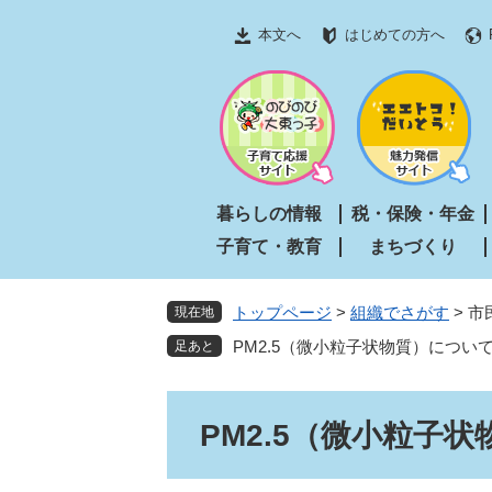
ペ
メ
本文へ
はじめての方へ
ー
ニ
ジ
ュ
の
ー
先
を
頭
飛
で
ば
す
し
暮らしの情報
税・保険・年金
。
て
子育て・教育
まちづくり
本
文
へ
トップページ
>
組織でさがす
>
市
現在地
PM2.5（微小粒子状物質）につい
本
PM2.5（微小粒子
文