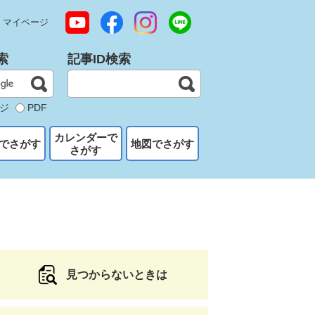
マイページ
索
記事ID検索
ジ
PDF
カレンダーで
でさがす
地図でさがす
さがす
見つからないときは