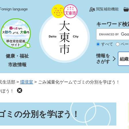
Foreign language
閲覧補助機能
キーワード検
すべて
ペー
情報を
健康・福祉
組織
さがす
市政情報
民生活部
>
環境室
>
ごみ減量化ゲームでゴミの分別を学ぼう！
学ぼう！
ゴミの分別を学ぼう！