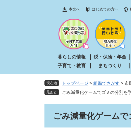
ペ
メ
本文へ
はじめての方へ
ー
ニ
ジ
ュ
の
ー
先
を
頭
飛
で
ば
す
し
暮らしの情報
税・保険・年金
。
て
子育て・教育
まちづくり
本
文
へ
トップページ
>
組織でさがす
>
市
現在地
ごみ減量化ゲームでゴミの分別を
本
ごみ減量化ゲームで
文