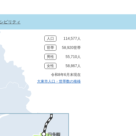
シビリティ
人口
114,577人
世帯
58,920世帯
男性
55,710人
女性
58,867人
令和8年6月末現在
大東市人口・世帯数の推移