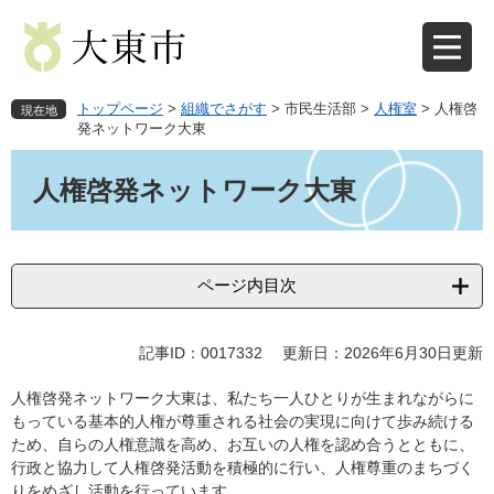
ペ
メ
ー
ニ
ジ
ュ
の
ー
先
を
トップページ
>
組織でさがす
>
市民生活部
>
人権室
>
人権啓
現在地
頭
飛
発ネットワーク大東
で
ば
本
す
し
文
人権啓発ネットワーク大東
。
て
本
文
へ
ページ内目次
記事ID：0017332
更新日：2026年6月30日更新
人権啓発ネットワーク大東は、私たち一人ひとりが生まれながらに
もっている基本的人権が尊重される社会の実現に向けて歩み続ける
ため、自らの人権意識を高め、お互いの人権を認め合うとともに、
行政と協力して人権啓発活動を積極的に行い、人権尊重のまちづく
りをめざし活動を行っています。