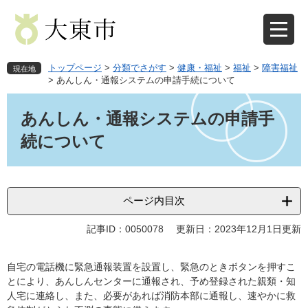
ペ
メ
ー
ニ
ジ
ュ
の
ー
先
を
トップページ
>
分類でさがす
>
健康・福祉
>
福祉
>
障害福祉
現在地
頭
飛
>
あんしん・通報システムの申請手続について
で
ば
本
す
し
文
あんしん・通報システムの申請手
。
て
本
続について
文
へ
ページ内目次
記事ID：0050078
更新日：2023年12月1日更新
自宅の電話機に緊急通報装置を設置し、緊急のときボタンを押すこ
とにより、あんしんセンターに通報され、予め登録された親類・知
人宅に連絡し、また、必要があれば消防本部に通報し、速やかに救