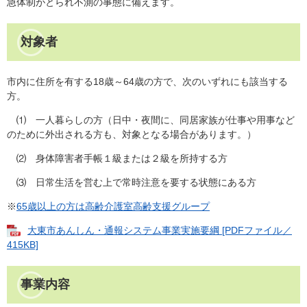
急体制がとられ不測の事態に備えます。
対象者
市内に住所を有する18歳～64歳の方で、次のいずれにも該当する
方。
⑴ 一人暮らしの方（日中・夜間に、同居家族が仕事や用事など
のために外出される方も、対象となる場合があります。）
⑵ 身体障害者手帳１級または２級を所持する方
⑶ 日常生活を営む上で常時注意を要する状態にある方
※
65歳以上の方は高齢介護室高齢支援グループ
大東市あんしん・通報システム事業実施要綱 [PDFファイル／
415KB]
事業内容