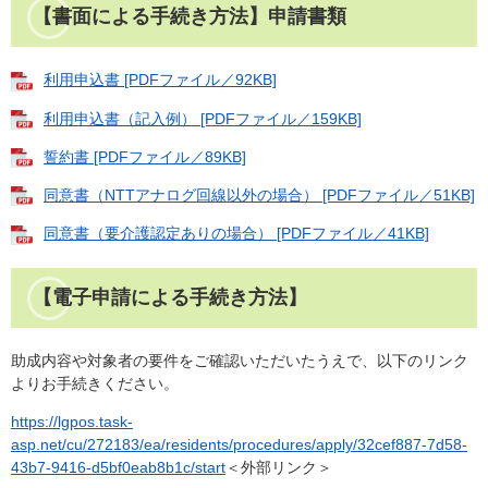
【書面による手続き方法】申請書類
利用申込書 [PDFファイル／92KB]
利用申込書（記入例） [PDFファイル／159KB]
誓約書 [PDFファイル／89KB]
同意書（NTTアナログ回線以外の場合） [PDFファイル／51KB]
同意書（要介護認定ありの場合） [PDFファイル／41KB]
【電子申請による手続き方法】
助成内容や対象者の要件をご確認いただいたうえで、以下のリンク
よりお手続きください。
https://lgpos.task-
asp.net/cu/272183/ea/residents/procedures/apply/32cef887-7d58-
43b7-9416-d5bf0eab8b1c/start
＜外部リンク＞